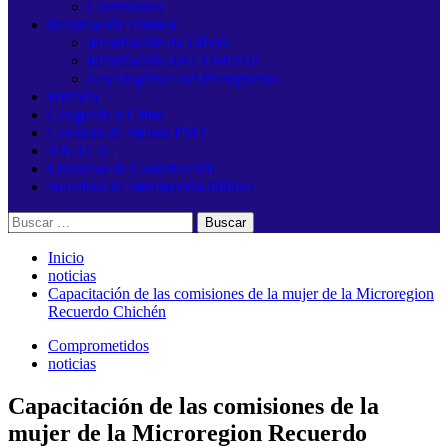
Comisiones
Información Pública
Información de Oficio
Información del COMUDE
Ley Orgánica del Presupuesto
Historia
Geografía y Clima
Consulta de Multas PMT
SINACIG
Licencias de Construcción
Solicitud de Información Pública
Buscar:
Inicio
noticias
Capacitación de las comisiones de la mujer de la Microregion
Recuerdo Chichén
Comprometidos
noticias
Capacitación de las comisiones de la
mujer de la Microregion Recuerdo