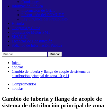
Comisiones
Información Pública
Información de Oficio
Información del COMUDE
Ley Orgánica del Presupuesto
Historia
Geografía y Clima
Consulta de Multas PMT
SINACIG
Licencias de Construcción
Solicitud de Información Pública
Buscar:
Inicio
noticias
Cambio de tubería y flange de acople de sistema de
distribución principal de zona 10 y 11
Comprometidos
noticias
Cambio de tubería y flange de acople de
sistema de distribución principal de zona