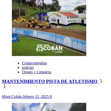
Comprometidos
noticias
Ornato y Limpieza
MANTENIMIENTO PISTA DE ATLETISMO
Muni Cobán
febrero 12, 2025
0