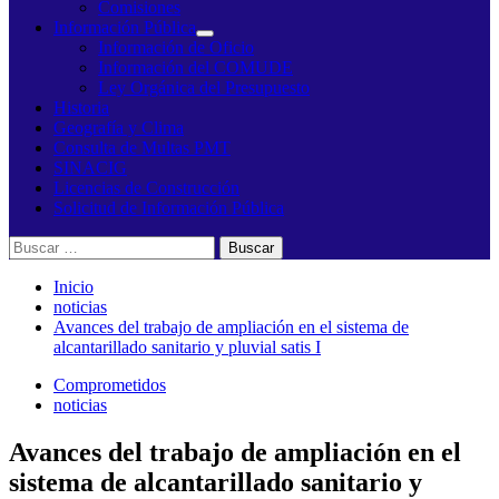
Comisiones
Información Pública
Información de Oficio
Información del COMUDE
Ley Orgánica del Presupuesto
Historia
Geografía y Clima
Consulta de Multas PMT
SINACIG
Licencias de Construcción
Solicitud de Información Pública
Buscar:
Inicio
noticias
Avances del trabajo de ampliación en el sistema de
alcantarillado sanitario y pluvial satis I
Comprometidos
noticias
Avances del trabajo de ampliación en el
sistema de alcantarillado sanitario y