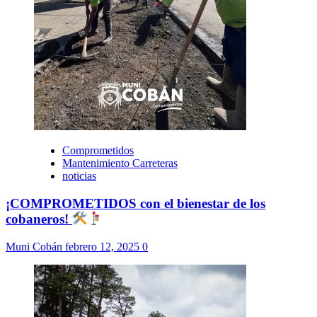
Comprometidos
Mantenimiento Carreteras
noticias
¡COMPROMETIDOS con el bienestar de los
cobaneros!
Muni Cobán
febrero 12, 2025
0