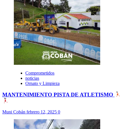
Comprometidos
noticias
Ornato y Limpieza
MANTENIMIENTO PISTA DE ATLETISMO
Muni Cobán
febrero 12, 2025
0