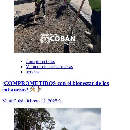
Comprometidos
Mantenimiento Carreteras
noticias
¡COMPROMETIDOS con el bienestar de los
cobaneros!
Muni Cobán
febrero 12, 2025
0