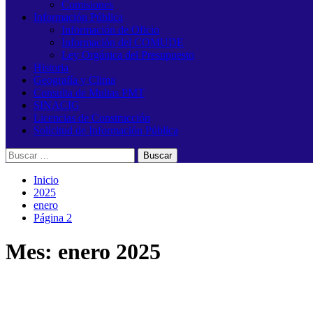
Comisiones
Información Pública
Información de Oficio
Información del COMUDE
Ley Orgánica del Presupuesto
Historia
Geografía y Clima
Consulta de Multas PMT
SINACIG
Licencias de Construcción
Solicitud de Información Pública
Buscar:
Inicio
2025
enero
Página 2
Mes:
enero 2025