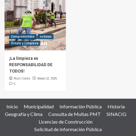
Comprometidos
noticias
Ornato y Limpieza
¡La limpieza es
RESPONSABILIDAD DE
TODOS!
Muni Cobán
febrero 12, 2025
0
Inicio
Municipalidad
Información Pública
Historia
Geografía y Clima
Consulta de Multas PMT
SINACIG
Licencias de Construcción
Solicitud de Información Pública