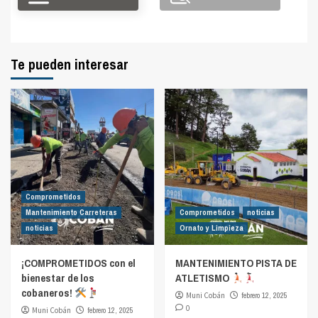
Te pueden interesar
Comprometidos
Mantenimiento Carreteras
Comprometidos
noticias
noticias
Ornato y Limpieza
¡COMPROMETIDOS con el
MANTENIMIENTO PISTA DE
bienestar de los
ATLETISMO
cobaneros!
Muni Cobán
febrero 12, 2025
0
Muni Cobán
febrero 12, 2025