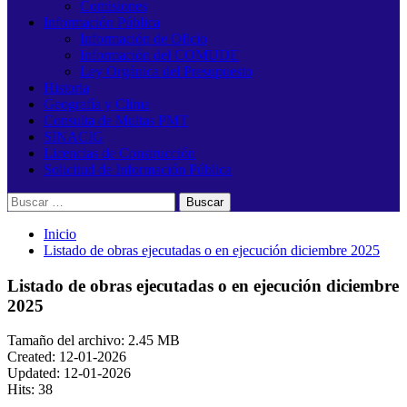
Comisiones
Información Pública
Información de Oficio
Información del COMUDE
Ley Orgánica del Presupuesto
Historia
Geografía y Clima
Consulta de Multas PMT
SINACIG
Licencias de Construcción
Solicitud de Información Pública
Buscar:
Inicio
Listado de obras ejecutadas o en ejecución diciembre 2025
Listado de obras ejecutadas o en ejecución diciembre
2025
Tamaño del archivo: 2.45 MB
Created: 12-01-2026
Updated: 12-01-2026
Hits: 38