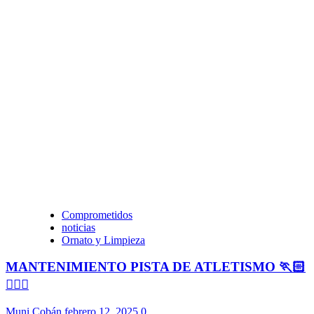
Comprometidos
noticias
Ornato y Limpieza
MANTENIMIENTO PISTA DE ATLETISMO 🏃🏻
🏃🏻‍♀️
Muni Cobán
febrero 12, 2025
0