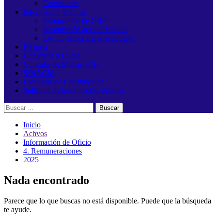
Comisiones
Información Pública
Información de Oficio
Información del COMUDE
Ley Orgánica del Presupuesto
Historia
Geografía y Clima
Consulta de Multas PMT
SINACIG
Licencias de Construcción
Solicitud de Información Pública
Buscar:
Inicio
Achvos
Información de Oficio
4. Remuneraciones
2025
Nada encontrado
Parece que lo que buscas no está disponible. Puede que la búsqueda
te ayude.